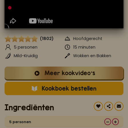
Koop ons bestseller kookboek
klik hier
Of
om je aan te melden voor Mijn Kookboek.
(1802)
Hoofdgerecht
5 personen
15 minuten
Mild-Kruidig
Wokken en Bakken
Meer kookvideo's
Kookboek bestellen
Ingrediënten
5 personen