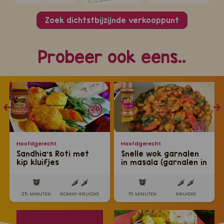
Zoek dichtstbijzijnde verkooppunt
Probeer ook eens..
Hoofdgerecht
Hoofdgerecht
Sandhia's Roti met
Snelle wok garnalen
kip kluifjes
in masala (garnalen in
traditionele
Hindoestaanse
masala)
25 MINUTEN
ROMIG-KRUIDIG
15 MINUTEN
KRUIDIG