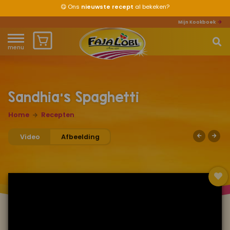
😋
Ons
nieuwste recept
al bekeken?
Mijn Kookboek
menu
Home
Waar ben je naar op zoek?
Over ons
Sandhia's Spaghetti
Recepten
Home
Recepten
Video
Afbeelding
Producten
Waar verkrijgbaar?
Mijn kookboek
Zomervakantie 2026