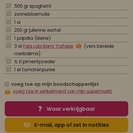
500 gr spaghetti
zonnebloemolie
1 ui
200 gr julienne wortel
1 paprika (kleine)
3 el
Faja Lobi Bami Trafasie
(vers bereide
roerbakmix)
½ tl pimentpoeder
1 el tomatenpuree
voeg toe op mijn boodschappenlijst
voeg toe in winkelmand van mijn supermarkt
Waar verkrijgbaar
E-mail, app of zet in notities