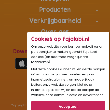
Producten
Verkrijgbaarheid
Over ons
Cookies op fajalobi.nl
Om onze website voor jou nog makkelijker en
Download de Recepten Webapp
persoonlijker te maken, gebruikt Faja Lobi
cookies (en daarmee vergelijkbare
technieken).
Met deze cookies kunnen wij en derde partijen
1
WhatsApp Community:
informatie over jou verzamelen en jouw
internetgedrag binnen, en mogelijk ook
Onze gifjes al eens geprobeerd?:
GIF
buiten, onze website volgen. Met deze
Beleef Sandhia’s Recepten in:
VR
AR
informatie passen wij en derde partijen de
website, onze communicatie en advertenties
aan op jouw interesses en profiel. Daarnaast
Copyright © 1983 - 2026 Stichting Administratiekantoor
kan je door deze cookies informatie delen via
Accepteer