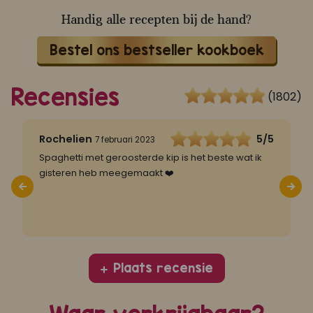
Handig alle recepten bij de hand?
Bestel ons bestseller kookboek
Recensies
(1802)
5
Rochelien
5/5
7 februari 2023
Spaghetti met geroosterde kip is het beste wat ik
S
gisteren heb meegemaakt ❤️
h
o
Plaats recensie