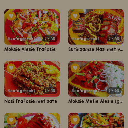
Hoofdgerecht
35
Hoofdgerecht
35
Moksie Alesie Trafasie
Surinaamse Nasi met vers geroosterde Moksie Metie
Hoofdgerecht
35
Hoofdgerecht
25
Nasi Trafasie met saté
Moksie Metie Alesie (geroosterde rode kip met Pandan rijst)