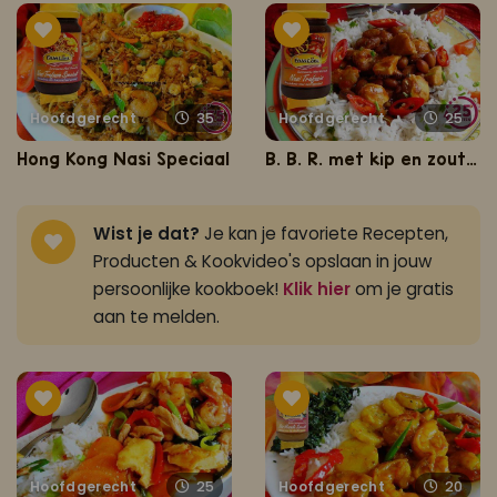
Hoofdgerecht
35
Hoofdgerecht
25
Hong Kong Nasi Speciaal
B. B. R. met kip en zoutvlees
Wist je dat?
Je kan je favoriete Recepten,
Producten & Kookvideo's opslaan in jouw
persoonlijke kookboek!
Klik hier
om je gratis
aan te melden.
Hoofdgerecht
25
Hoofdgerecht
20