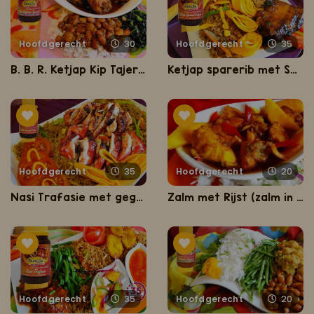
Hoofdgerecht
30
Hoofdgerecht
35
B. B. R. Ketjap Kip Tajerblad (luxe bruine bonen met rijst, ketjap kip en tajerblad)
Ketjap sparerib met Sandhia's nasi
Hoofdgerecht
35
Hoofdgerecht
20
Nasi Trafasie met gegrilde honey kippenbouten
Zalm met Rijst (zalm in mango met rijst)
Hoofdgerecht
35
Hoofdgerecht
20