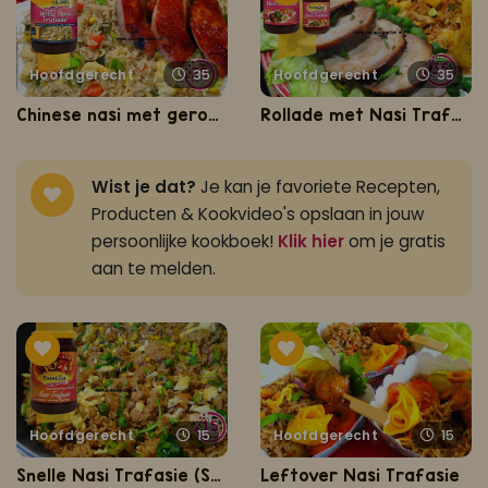
Hoofdgerecht
35
Hoofdgerecht
35
Chinese nasi met geroosterde kippenbouten
Rollade met Nasi Trafasie
Wist je dat?
Je kan je favoriete Recepten,
Producten & Kookvideo's opslaan in jouw
persoonlijke kookboek!
Klik hier
om je gratis
aan te melden.
Hoofdgerecht
15
Hoofdgerecht
15
Snelle Nasi Trafasie (Surinaamse Nasi)
Leftover Nasi Trafasie