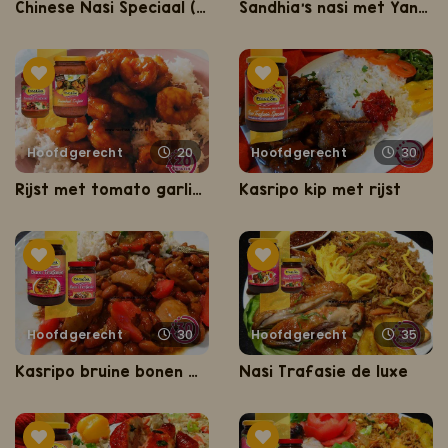
Chinese Nasi Speciaal (van een Chinees restaurant)
Sandhia's nasi met Yangtori saté uit een bowl
Hoofdgerecht
20
Hoofdgerecht
30
Rijst met tomato garlic shrimps
Kasripo kip met rijst
Hoofdgerecht
30
Hoofdgerecht
35
Kasripo bruine bonen met rijst
Nasi Trafasie de luxe