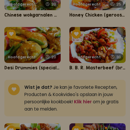
Hoofdgerecht
20
Hoofdgerecht
25
Chinese wokgarnalen met paksoi op speciale saus
Honey Chicken (geroosterde kippenbouten geglaceerd met honing)
Hoofdgerecht
20
Hoofdgerecht
30
Desi Drummies (speciale romige drumsticks met mango/appel en sugar snaps)
B. B. R. Masterbeef (bruine bonen met Masterbeef)
Wist je dat?
Je kan je favoriete Recepten,
Producten & Kookvideo's opslaan in jouw
persoonlijke kookboek!
Klik hier
om je gratis
aan te melden.