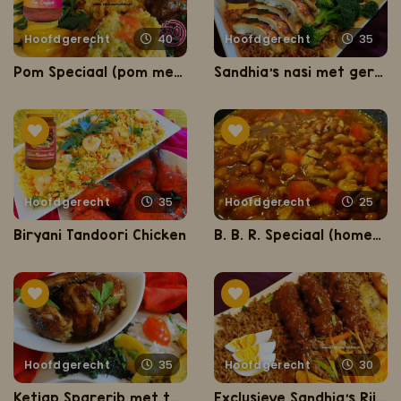
Hoofdgerecht
40
Hoofdgerecht
35
Pom Speciaal (pom met rijst, gestoofde kippenbouten en kousenband)
Sandhia's nasi met geroosterde oven kip
Hoofdgerecht
35
Hoofdgerecht
25
Biryani Tandoori Chicken
B. B. R. Speciaal (homemade bruine bonen met rijst, kip en zoutvlees)
Hoofdgerecht
35
Hoofdgerecht
30
Ketjap Sparerib met tajerblad en bakbanaan
Exclusieve Sandhia's Rijst Gerechten