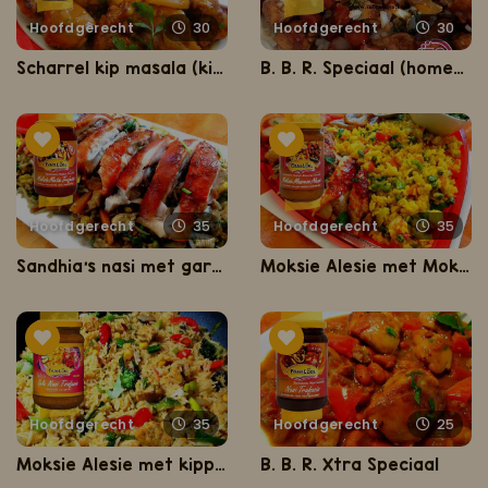
Hoofdgerecht
30
Hoofdgerecht
30
Scharrel kip masala (kip in masala met rijst, kousenband, aardappel en hardgekookte eieren)
B. B. R. Speciaal (homemade bruine bonen met rijst)
Hoofdgerecht
35
Hoofdgerecht
35
Sandhia's nasi met garnalen en Moksie Metie uit de oven
Moksie Alesie met Moksie Metie
Hoofdgerecht
35
Hoofdgerecht
25
Moksie Alesie met kippenbouten uit de oven
B. B. R. Xtra Speciaal