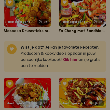
Hoofdgerecht
35
Hoofdgerecht
35
Masoesa Drumsticks met Moksie Alesie
Fa Chong met Sandhia's nasi
Wist je dat?
Je kan je favoriete Recepten,
Producten & Kookvideo's opslaan in jouw
persoonlijke kookboek!
Klik hier
om je gratis
aan te melden.
Hoofdgerecht
25
Hoofdgerecht
35