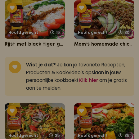
Hoofdgerecht
15
Hoofdgerecht
30
Rijst met black tiger gamba’s en kousenband
Mom's homemade chicken met Sandhia's nasi
Wist je dat?
Je kan je favoriete Recepten,
Producten & Kookvideo's opslaan in jouw
persoonlijke kookboek!
Klik hier
om je gratis
aan te melden.
Hoofdgerecht
35
Hoofdgerecht
35