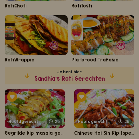
RotiChoti
RotiTosti
RotiWrappie
Platbrood Trafasie
Je bent hier:
Sandhia's Roti Gerechten
Hoofdgerecht
25
Hoofdgerecht
25
Gegrilde kip masala geglaceerd met honing
Chinese Hoi Sin Kip (speciale Sandhia's-Chinese kip)