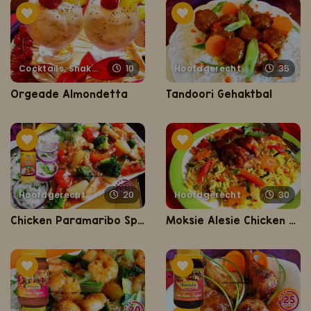
Cocktails, Shakes, Punch en Dranken
10
Hoofdgerecht
35
Orgeade Almondetta
Tandoori Gehaktbal
Hoofdgerecht
20
Hoofdgerecht
30
Chicken Paramaribo Speciaal (de ultieme zoet zure kip)
Moksie Alesie Chicken Parbo (gele rijst met speciaal geroosterde kip)