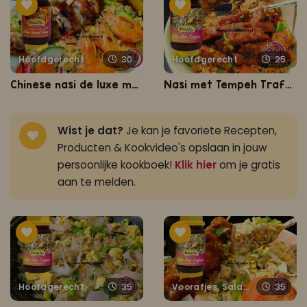
Hoofdgerecht
30
Hoofdgerecht
25
Chinese nasi de luxe met geroosterde kip
Nasi met Tempeh Trafasie
Wist je dat?
Je kan je favoriete Recepten,
Producten & Kookvideo's opslaan in jouw
persoonlijke kookboek!
Klik hier
om je gratis
aan te melden.
Hoofdgerecht
35
Voorafjes, Salades, Hapjes en Lekkernijen
35