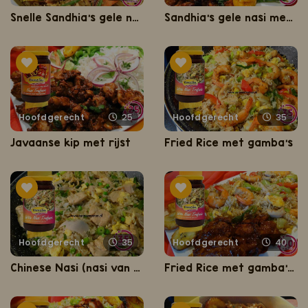
Snelle Sandhia's gele nasi, swietieeeeee mang!
Sandhia's gele nasi met Javaanse kip
Hoofdgerecht
25
Hoofdgerecht
35
Javaanse kip met rijst
Fried Rice met gamba’s
Hoofdgerecht
35
Hoofdgerecht
40
Chinese Nasi (nasi van Chinees restaurant)
Fried Rice met gamba’s en ketjap kip