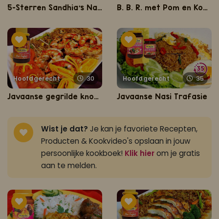
5-Sterren Sandhia's Nasi
B. B. R. met Pom en Kousenband
Hoofdgerecht
30
Hoofdgerecht
35
Javaanse gegrilde knoflook garnalen met nasi
Javaanse Nasi Trafasie
Wist je dat?
Je kan je favoriete Recepten,
Producten & Kookvideo's opslaan in jouw
persoonlijke kookboek!
Klik hier
om je gratis
aan te melden.