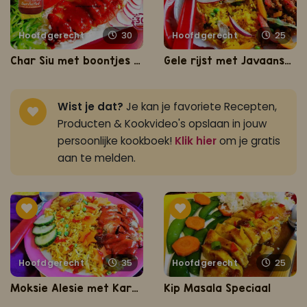
Hoofdgerecht
30
Hoofdgerecht
25
Char Siu met boontjes (speciaal geroosterd vlees)
Gele rijst met Javaanse kip
Wist je dat?
Je kan je favoriete Recepten,
Producten & Kookvideo's opslaan in jouw
persoonlijke kookboek!
Klik hier
om je gratis
aan te melden.
Hoofdgerecht
35
Hoofdgerecht
25
Moksie Alesie met Karbonade (gele rijst met speciaal gemarineerde karbonade)
Kip Masala Speciaal