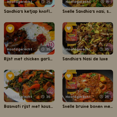
Hoofdgerecht
25
Hoofdgerecht
15
Sandhia's ketjap knoflook garnalen
Snelle Sandhia's nasi, swietieeeeee mang!
Hoofdgerecht
35
Hoofdgerecht
35
Rijst met chicken garlic, kousenband en rode peper sambal
Sandhia's Nasi de luxe
Hoofdgerecht
35
Hoofdgerecht
25
Basmati rijst met kousenband de luxe
Snelle bruine bonen met kippenbouten