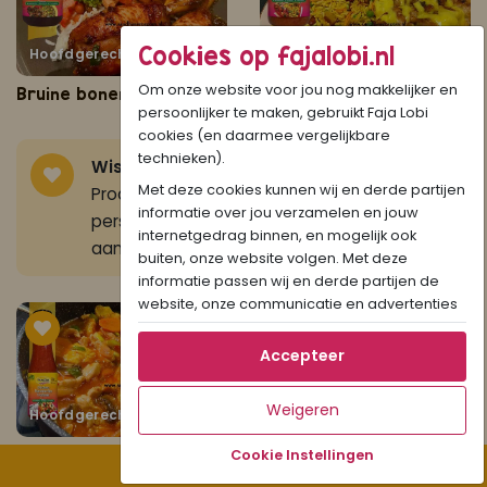
Cookies op fajalobi.nl
Hoofdgerecht
30
Hoofdgerecht
35
Om onze website voor jou nog makkelijker en
Bruine bonen met drumsticks uit de oven
Gegrilde kipspiesjes met Moksie Alesie
persoonlijker te maken, gebruikt Faja Lobi
cookies (en daarmee vergelijkbare
technieken).
Wist je dat?
Je kan je favoriete Recepten,
Met deze cookies kunnen wij en derde partijen
Producten & Kookvideo's opslaan in jouw
informatie over jou verzamelen en jouw
persoonlijke kookboek!
Klik hier
om je gratis
internetgedrag binnen, en mogelijk ook
aan te melden.
buiten, onze website volgen. Met deze
informatie passen wij en derde partijen de
website, onze communicatie en advertenties
aan op jouw interesses en profiel. Daarnaast
kan je door deze cookies informatie delen via
Accepteer
social media.
Als je op "Accepteer" klikt, dan geef je Faja
Weigeren
Hoofdgerecht
20
Hoofdgerecht
35
Lobi toestemming om cookies voor social
media en gepersonaliseerde voorkeuren te
Foe Yong Hai Trafasie
Ovenkip voor Surinaamse Nasi en Bami
Cookie Instellingen
Filter recepten
plaatsen. Lees hier meer over in ons