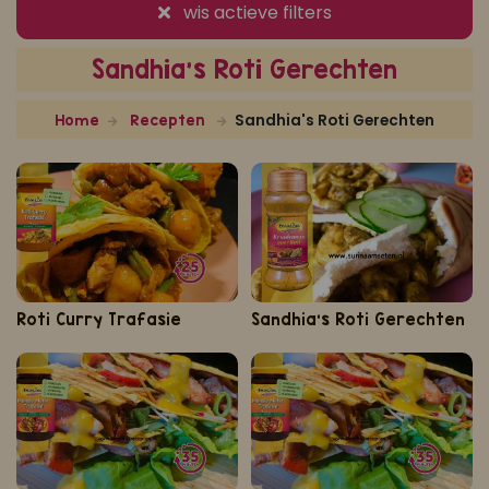
wis actieve filters
Koop ons bestseller kookboek
Sandhia's Roti Gerechten
klik hier
Of
om je aan te melden voor Mijn Kookboek.
Sandhia's Roti Gerechten
Home
Recepten
Roti Curry Trafasie
Sandhia's Roti Gerechten