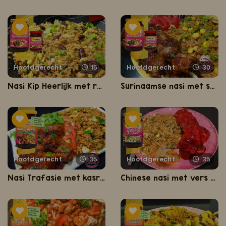
Hoofdgerecht
15
Hoofdgerecht
30
Nasi Kip Heerlijk met rode kidneybonen
Surinaamse nasi met saté
Hoofdgerecht
35
Hoofdgerecht
35
Nasi Trafasie met kasripo kip
Chinese nasi met vers gegrilde kip