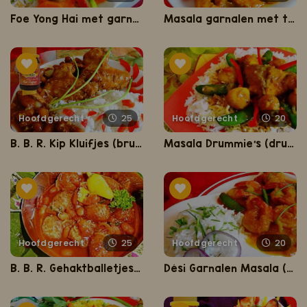
Foe Yong Hai met garnalen
Masala garnalen met tajerblad en bakbanaan
Hoofdgerecht
25
Hoofdgerecht
20
B. B. R. Kip Kluifjes (bruine bonen met kipkluifjes)
Masala Drummie's (drumsticks met masala en sugarsnaps)
Hoofdgerecht
25
Hoofdgerecht
20
B. B. R. Gehaktballetjes (bruine bonen met rijst en gehaktballetjes)
Dési Garnalen Masala (garnalen in romige masala saus)