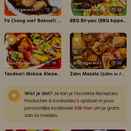
Hoofdgerecht
20
Hoofdgerecht
30
Fa Chong met Basmati rijst en amsoi
BBQ Biryani (BBQ kippenbouten met Hindoestaanse gele rijst)
Hoofdgerecht
35
Hoofdgerecht
20
Tandoori Moksie Alesie (gele rijst met Tandoori masala kip)
Zalm Masala (zalm in romige masala saus)
Wist je dat?
Je kan je favoriete Recepten,
Producten & Kookvideo's opslaan in jouw
persoonlijke kookboek!
Klik hier
om je gratis
aan te melden.