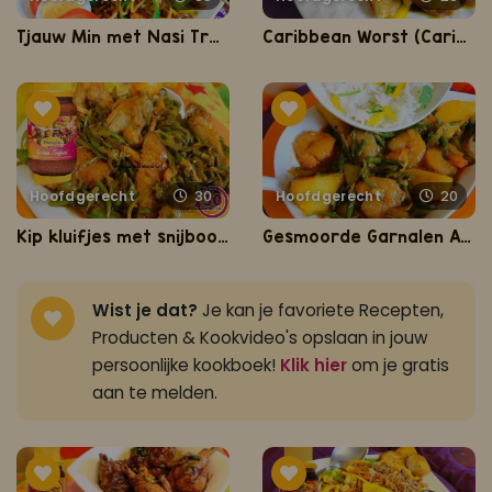
Tjauw Min met Nasi Trafasie
Caribbean Worst (Caribbische worst met masala en verse groenten)
Hoofdgerecht
30
Hoofdgerecht
20
Kip kluifjes met snijboontjes en aardappel
Gesmoorde Garnalen Aardappel Kousenband (gesmoorde garnalen met aardappel en kousenband op saus)
Wist je dat?
Je kan je favoriete Recepten,
Producten & Kookvideo's opslaan in jouw
persoonlijke kookboek!
Klik hier
om je gratis
aan te melden.