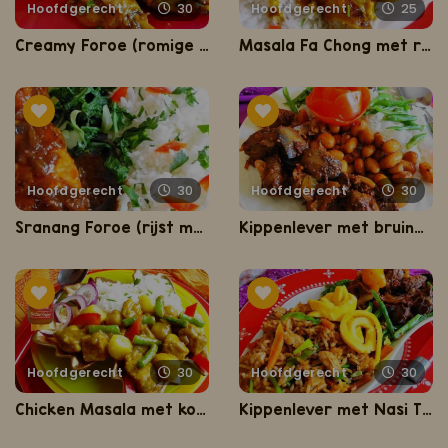
Hoofdgerecht
30
Hoofdgerecht
25
Creamy Foroe (romige kip met rijst)
Masala Fa Chong met rijst, aardappelen en kousenband
Hoofdgerecht
30
Hoofdgerecht
30
Sranang Foroe (rijst met drumsticks en amsoi)
Kippenlever met bruine bonen compleet
Hoofdgerecht
30
Hoofdgerecht
30
Chicken Masala met kousenband
Kippenlever met Nasi Trafasie