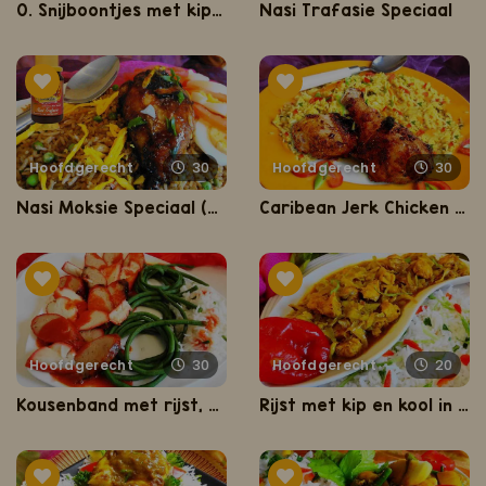
0. Snijboontjes met kip in tomatensaus
Nasi Trafasie Speciaal
Hoofdgerecht
30
Hoofdgerecht
30
Nasi Moksie Speciaal (nasi met geroosterde kippenbouten)
Caribean Jerk Chicken (gemarineerde Caribbische kip)
Hoofdgerecht
30
Hoofdgerecht
20
Kousenband met rijst, Fa Chong en gegrilde varkensvlees
Rijst met kip en kool in masala