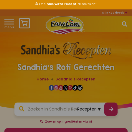
⭐⭐⭐⭐⭐
Goedgekeurd door
600.000
fans
Mijn Kookboek
menu
Home
Waar ben je naar op zoek?
Over ons
Sandhia's Roti Gerechten
Recepten
Home
Sandhia's Recepten
Producten
Waar verkrijgbaar?
Mijn kookboek
Zoeken op ingrediënten via AI
Zomervakantie 2026