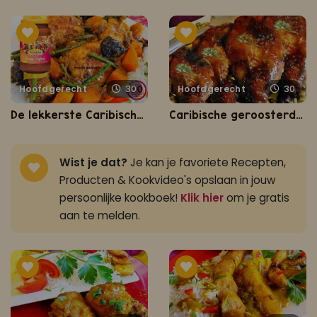
Hoofdgerecht
30
Hoofdgerecht
30
De lekkerste Caribische kip
Caribische geroosterde kippenbouten
Wist je dat?
Je kan je favoriete Recepten,
Producten & Kookvideo's opslaan in jouw
persoonlijke kookboek!
Klik hier
om je gratis
aan te melden.