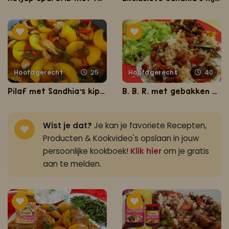
Hoofdgerecht
25
Hoofdgerecht
40
Pilaf met Sandhia's kip en perzik
B. B. R. met gebakken ketjap kip en spitskool
Wist je dat?
Je kan je favoriete Recepten,
Producten & Kookvideo's opslaan in jouw
persoonlijke kookboek!
Klik hier
om je gratis
aan te melden.