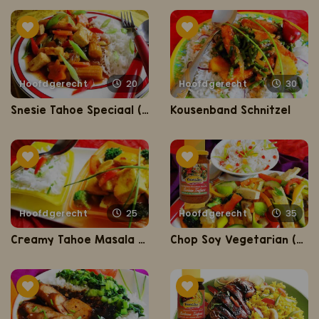
Hoofdgerecht
20
Hoofdgerecht
30
Snesie Tahoe Speciaal (zoet-zure tahoe met Basmati rijst)
Kousenband Schnitzel
Hoofdgerecht
25
Hoofdgerecht
35
Creamy Tahoe Masala (vegetarische wokschotel op romige masala saus)
Chop Soy Vegetarian (gezond, slank en lekker vegetarisch gerecht)