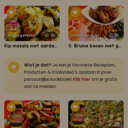
Hoofdgerecht
30
Hoofdgerecht
35
Kip masala met aardappel en hardgekookte eieren
0. Bruine bonen met gestoofde kip
Wist je dat?
Je kan je favoriete Recepten,
Producten & Kookvideo's opslaan in jouw
persoonlijke kookboek!
Klik hier
om je gratis
aan te melden.