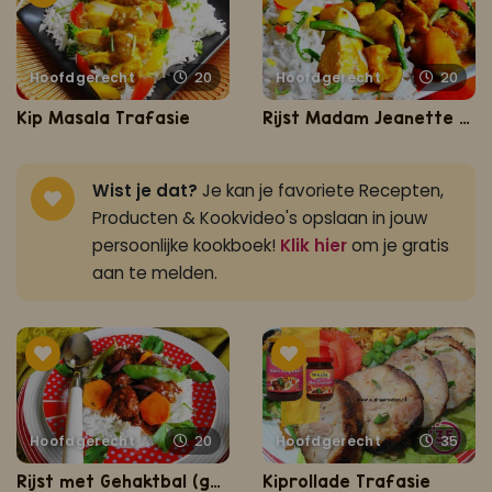
Hoofdgerecht
20
Hoofdgerecht
20
Kip Masala Trafasie
Rijst Madam Jeanette Masala (mild en romige masala gerecht)
Wist je dat?
Je kan je favoriete Recepten,
Producten & Kookvideo's opslaan in jouw
persoonlijke kookboek!
Klik hier
om je gratis
aan te melden.
Hoofdgerecht
20
Hoofdgerecht
35
Rijst met Gehaktbal (gehaktbal in sojasaus met rijst)
Kiprollade Trafasie