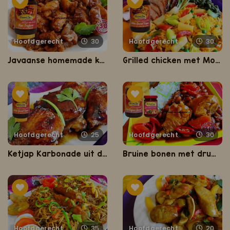
Hoofdgerecht
30
Hoofdgerecht
30
Javaanse homemade ketjap kip
Grilled chicken met Moksie Alesie
Hoofdgerecht
25
Hoofdgerecht
30
Ketjap Karbonade uit de oven
Bruine bonen met drumsticks
Hoofdgerecht
35
Hoofdgerecht
20