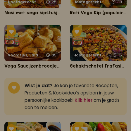
Hoofdgerecht
25
Hoofdgerecht
30
Nasi met vega kipstukjes, pinda sambel en gebakken banaan
Roti Vega Kip (populairst vegetarisch gerecht van Nederland)
Voorafjes, Salades, Hapjes en Lekkernijen
35
Hoofdgerecht
15
Vega Saucijzenbroodjes Trafasie
Gehaktschotel Trafasie (snelle eenpansgehakt met verse groenten)
Wist je dat?
Je kan je favoriete Recepten,
Producten & Kookvideo's opslaan in jouw
persoonlijke kookboek!
Klik hier
om je gratis
aan te melden.