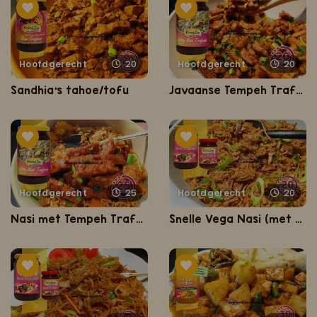
Hoofdgerecht
20
Hoofdgerecht
20
Sandhia's tahoe/tofu
Javaanse Tempeh Trafasie
Hoofdgerecht
25
Hoofdgerecht
20
Nasi met Tempeh Trafasie
Snelle Vega Nasi (met Vegetarische Kipstukjes)