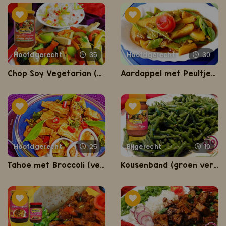
Hoofdgerecht
35
Hoofdgerecht
30
Chop Soy Vegetarian (gezond, slank en lekker vegetarisch gerecht)
Aardappel met Peultjes (aardapel en peultjes met masala)
Hoofdgerecht
25
Bijgerecht
10
Tahoe met Broccoli (vegetarisch gerecht)
Kousenband (groen verse, beetgare en knapperige kousenband)