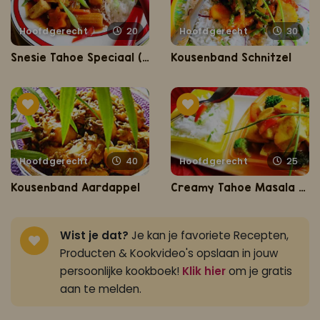
Hoofdgerecht
20
Hoofdgerecht
30
Snesie Tahoe Speciaal (zoet-zure tahoe met Basmati rijst)
Kousenband Schnitzel
Hoofdgerecht
40
Hoofdgerecht
25
Kousenband Aardappel
Creamy Tahoe Masala (vegetarische wokschotel op romige masala saus)
Wist je dat?
Je kan je favoriete Recepten,
Producten & Kookvideo's opslaan in jouw
persoonlijke kookboek!
Klik hier
om je gratis
aan te melden.