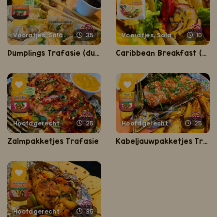
Voorafjes, Salades, Hapjes en Lekkernijen
35
Voorafjes, Salades, Hapjes en Lekkernijen
10
Dumplings Trafasie (dumplings met gyoza vellen)
Caribbean Breakfast (Caribisch ontbijt)
Hoofdgerecht
25
Hoofdgerecht
25
Zalmpakketjes Trafasie
Kabeljauwpakketjes Trafasie
Hoofdgerecht
35