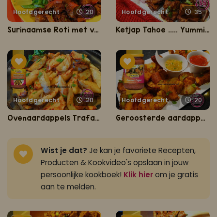
Hoofdgerecht
20
Hoofdgerecht
35
Surinaamse Roti met vega ketjap schnitzel
Ketjap Tahoe ..... Yummie!
Hoofdgerecht
20
Hoofdgerecht
20
Ovenaardappels Trafasie
Geroosterde aardappelen uit de oven
Wist je dat?
Je kan je favoriete Recepten,
Producten & Kookvideo's opslaan in jouw
persoonlijke kookboek!
Klik hier
om je gratis
aan te melden.