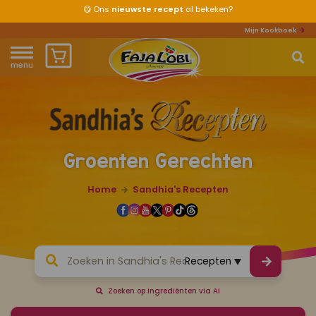
😋
Ons
nieuwste recept
al bekeken?
Mijn Kookboek
menu
Home
Waar ben je naar op zoek?
Over ons
Groenten Gerechten
Recepten
Home
Sandhia's Recepten
Producten
Waar verkrijgbaar?
Mijn kookboek
Zoeken op ingrediënten via AI
Zomervakantie 2026