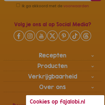
Ik ga akkoord met de
voorwaarden
Volg je ons al op Social Media?
Recepten
Producten
Verkrijgbaarheid
Over ons
Cookies op fajalobi.nl