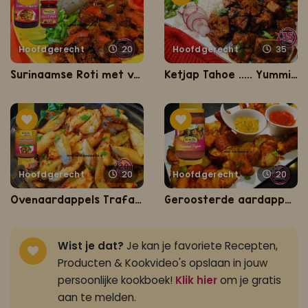
Hoofdgerecht
20
Hoofdgerecht
35
Surinaamse Roti met vega ketjap schnitzel
Ketjap Tahoe ..... Yummie!
Hoofdgerecht
20
Hoofdgerecht
20
Ovenaardappels Trafasie
Geroosterde aardappelen uit de oven
Wist je dat?
Je kan je favoriete Recepten,
Producten & Kookvideo's opslaan in jouw
persoonlijke kookboek!
Klik hier
om je gratis
aan te melden.