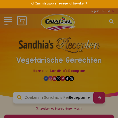
😋
Ons
nieuwste recept
al bekeken?
Mijn Kookboek
menu
Home
Waar ben je naar op zoek?
Over ons
Vegetarische Gerechten
Recepten
Home
Sandhia's Recepten
Producten
Waar verkrijgbaar?
Mijn kookboek
Zoeken op ingrediënten via AI
Zomervakantie 2026