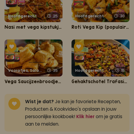
Hoofdgerecht
25
Hoofdgerecht
30
Nasi met vega kipstukjes, pinda sambel en gebakken banaan
Roti Vega Kip (populairst vegetarisch gerecht van Nederland)
Voorafjes, Salades, Hapjes en Lekkernijen
35
Hoofdgerecht
15
Vega Saucijzenbroodjes Trafasie
Gehaktschotel Trafasie (snelle eenpansgehakt met verse groenten)
Wist je dat?
Je kan je favoriete Recepten,
Producten & Kookvideo's opslaan in jouw
persoonlijke kookboek!
Klik hier
om je gratis
aan te melden.