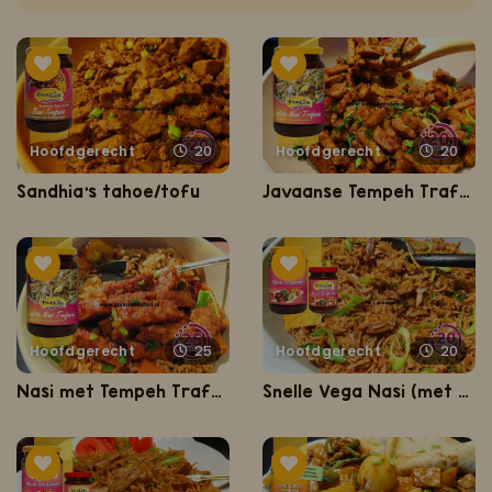
Hoofdgerecht
20
Hoofdgerecht
20
Sandhia's tahoe/tofu
Javaanse Tempeh Trafasie
Hoofdgerecht
25
Hoofdgerecht
20
Nasi met Tempeh Trafasie
Snelle Vega Nasi (met Vegetarische Kipstukjes)