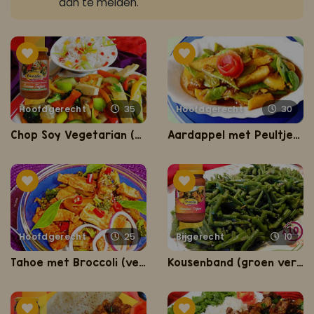
aan te melden.
Hoofdgerecht
35
Hoofdgerecht
30
Chop Soy Vegetarian (gezond, slank en lekker vegetarisch gerecht)
Aardappel met Peultjes (aardapel en peultjes met masala)
Hoofdgerecht
25
Bijgerecht
10
Tahoe met Broccoli (vegetarisch gerecht)
Kousenband (groen verse, beetgare en knapperige kousenband)