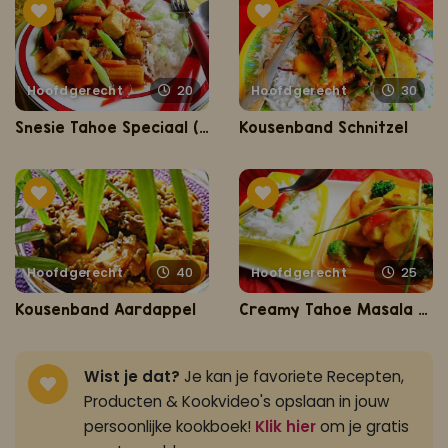
Hoofdgerecht
20
Hoofdgerecht
30
Snesie Tahoe Speciaal (zoet-zure tahoe met Basmati rijst)
Kousenband Schnitzel
Hoofdgerecht
40
Hoofdgerecht
25
Kousenband Aardappel
Creamy Tahoe Masala (vegetarische wokschotel op romige masala saus)
Wist je dat?
Je kan je favoriete Recepten,
Producten & Kookvideo's opslaan in jouw
persoonlijke kookboek!
Klik hier
om je gratis