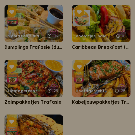
Voorafjes, Salades, Hapjes en Lekkernijen
35
Voorafjes, Salades, Hapjes en Lekkernijen
10
Dumplings Trafasie (dumplings met gyoza vellen)
Caribbean Breakfast (Caribisch ontbijt)
Hoofdgerecht
25
Hoofdgerecht
25
Zalmpakketjes Trafasie
Kabeljauwpakketjes Trafasie