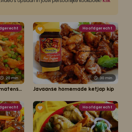
video's opslaan in jouw persoonlijke kookboek!
Klik
dgerecht
Hoofdgerecht
20
min
30
min
Caribbean chicken in tomatensauce
Javaanse homemade ketjap kip
dgerecht
Hoofdgerecht