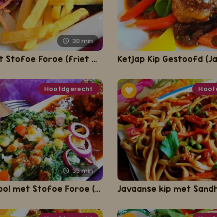
30
min
Friet met Stofoe Foroe (friet met speciaal gestoofd vlees)
Hoofdgerecht
Hoof
35
min
Boerenkool met Stofoe Foroe (boerenkool met speciaal gestoofde drumsticks)
Javaanse kip met Sandh