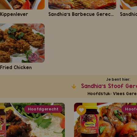
 Kippenlever
Sandhia's Barbecue Gerechten
 Fried Chicken
Je bent hier:
Sandhia's Stoof Ge
Hoofdstuk: Vlees Gere
Hoofdgerecht
Hoof