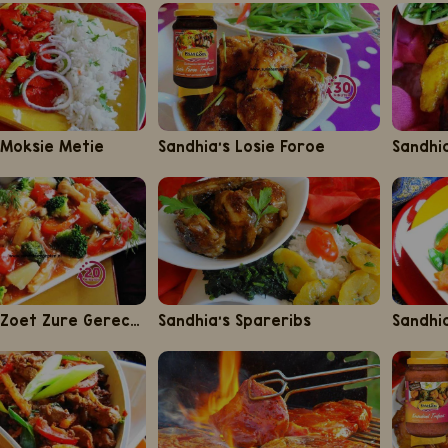
 Moksie Metie
Sandhia's Losie Foroe
Sandhi
Sandhia's Zoet Zure Gerechten
Sandhia's Spareribs
Sandhi