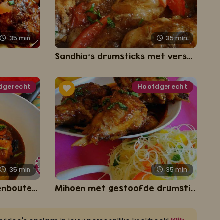
35
min
35
min
Sandhia's drumsticks met verse tomaat
dgerecht
Hoofdgerecht
35
min
35
min
Gestoofde ketjap kippenbouten met pruimen
Mihoen met gestoofde drumsticks