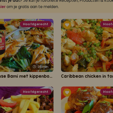
ist je dat?
Je kan je favoriete Recepten, Producten & Kook
ier
om je gratis aan te melden.
Hoofdgerecht
Hoof
35
min
Surinaamse Bami met kippenbouten en paksoi
Hoofdgerecht
Hoof