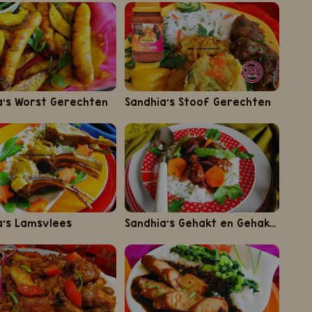
a's Worst Gerechten
Sandhia's Stoof Gerechten
a's Lamsvlees
Sandhia’s Gehakt en Gehaktballen