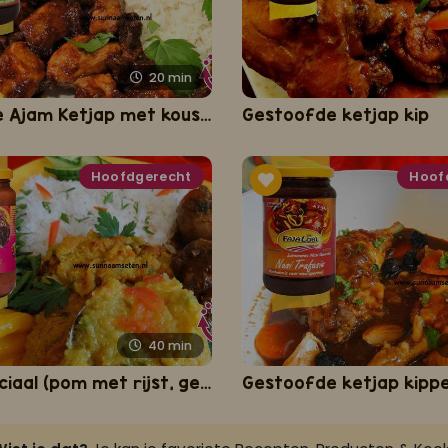
20
min
Javaanse Ajam Ketjap met kousenband
Gestoofde ketjap kip
Hoofdgerecht
Hoof
40
min
Pom Speciaal (pom met rijst, gestoofde kippenbouten en kousenband)