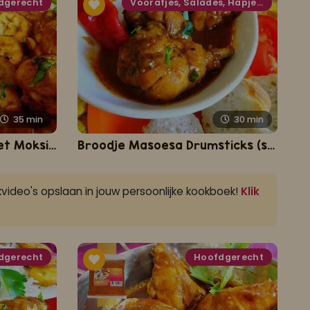
dgerecht
Voorafjes, Salades, Hapjes en Lekkernijen
35
min
30
min
Masoesa Drumsticks met Moksie Alesie
Broodje Masoesa Drumsticks (speciaal gestoofde drumsticks met brood)
video's opslaan in jouw persoonlijke kookboek!
Klik
dgerecht
Hoofdgerecht