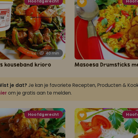
Hoofdgerecht
Hoof
40
min
s kouseband krioro
ist je dat?
Je kan je favoriete Recepten, Producten & Kook
ier
om je gratis aan te melden.
Hoofdgerecht
Hoof