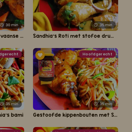
30
min
35
min
Ketjap Kip Gestoofd (Javaanse kip met zoete ketjap)
Sandhia's Roti met stofoe drummie's
dgerecht
Hoofdgerecht
35
min
35
min
ia's bami
Gestoofde kippenbouten met Sandhia's bami