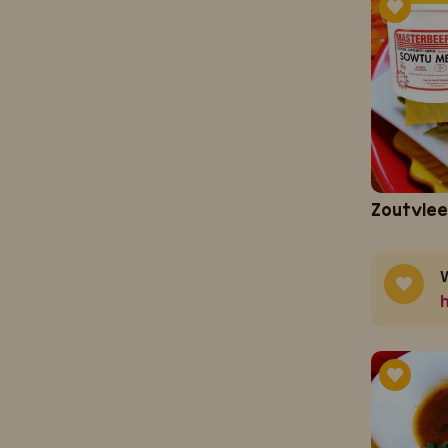
Zoutvlee
W
h