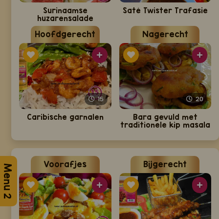
Surinaamse
Saté Twister Trafasie
huzarensalade
Hoofdgerecht
Nagerecht
15
20
Caribische garnalen
Bara gevuld met
traditionele kip masala
Voorafjes
Bijgerecht
Menu 2