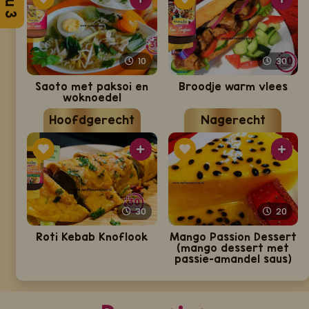
10
30
Saoto met paksoi en
Broodje warm vlees
woknoedel
Hoofdgerecht
Nagerecht
30
20
Roti Kebab Knoflook
Mango Passion Dessert
(mango dessert met
passie-amandel saus)