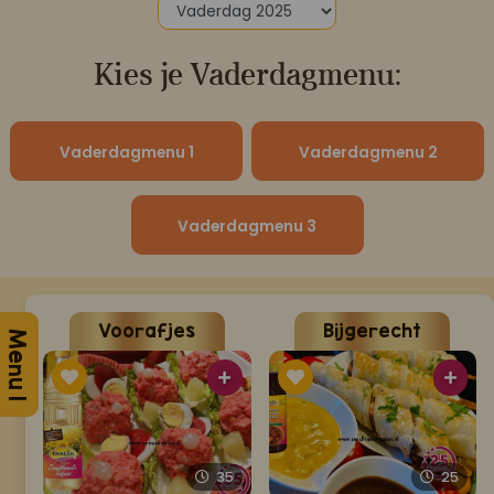
Koop ons bestseller kookboek
Kies je Vaderdagmenu:
klik hier
Of
om je aan te melden voor Mijn Kookboek.
Vaderdagmenu 1
Vaderdagmenu 2
Vaderdagmenu 3
Voorafjes
Bijgerecht
Menu 1
35
25