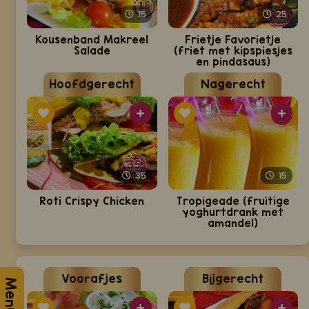
15
25
Kousenband Makreel
Frietje Favorietje
Salade
(friet met kipspiesjes
en pindasaus)
Hoofdgerecht
Nagerecht
35
15
Roti Crispy Chicken
Tropigeade (fruitige
yoghurtdrank met
amandel)
Voorafjes
Bijgerecht
Menu 3