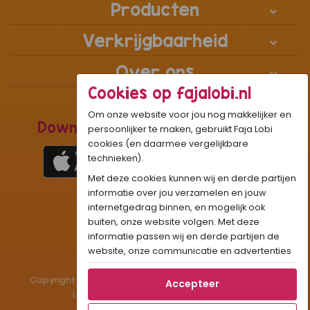
Producten
Verkrijgbaarheid
Over ons
Cookies op fajalobi.nl
Om onze website voor jou nog makkelijker en
Download de Recepten Webapp
persoonlijker te maken, gebruikt Faja Lobi
cookies (en daarmee vergelijkbare
technieken).
Met deze cookies kunnen wij en derde partijen
1
WhatsApp Community:
informatie over jou verzamelen en jouw
internetgedrag binnen, en mogelijk ook
Onze gifjes al eens geprobeerd?:
GIF
buiten, onze website volgen. Met deze
Beleef Sandhia’s Recepten in:
VR
AR
informatie passen wij en derde partijen de
website, onze communicatie en advertenties
aan op jouw interesses en profiel. Daarnaast
Copyright © 1983 - 2026 Stichting Administratiekantoor
kan je door deze cookies informatie delen via
Accepteer
Laigsingh Holding. All rights reserved.
social media.