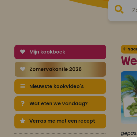
Naar 
Mijn kookboek
We
Zomervakantie 2026
Nieuwste kookvideo's
Wat eten we vandaag?
Verras me met een recept
gepass