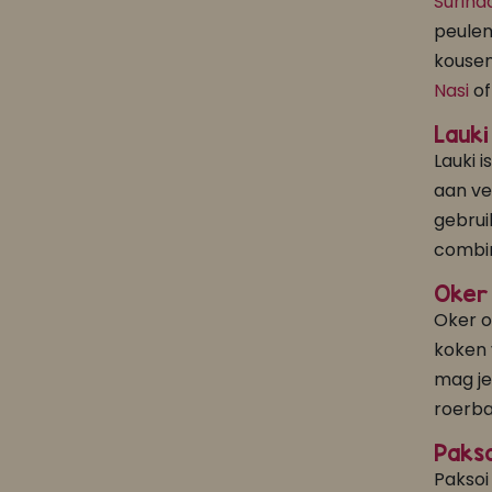
Surina
peulen
kousen
Nasi
o
Lauki
Lauki 
aan ve
gebrui
combi
Oker
Oker o
koken 
mag je
roerba
Pakso
Paksoi