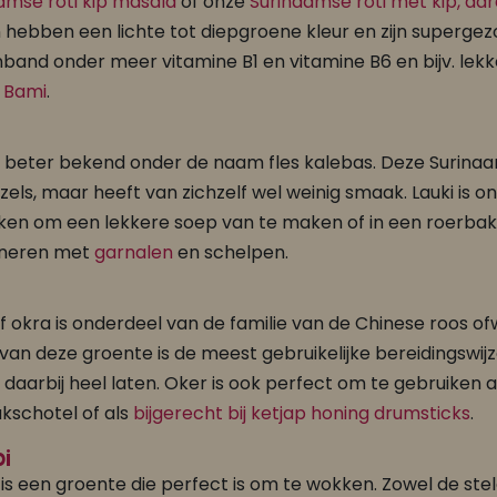
amse roti kip masala
of onze
Surinaamse roti met kip, aa
 hebben een lichte tot diepgroene kleur en zijn supergez
band onder meer vitamine B1 en vitamine B6 en bijv. lekker
f
Bami
.
is beter bekend onder de naam fles kalebas. Deze Surinaam
zels, maar heeft van zichzelf wel weinig smaak. Lauki is 
ken om een lekkere soep van te maken of in een roerba
neren met
garnalen
en schelpen.
f okra is onderdeel van de familie van de Chinese roos o
van deze groente is de meest gebruikelijke bereidingswij
 daarbij heel laten. Oker is ook perfect om te gebruiken a
kschotel of als
bijgerecht bij ketjap honing drumsticks
.
i
 is een groente die perfect is om te wokken. Zowel de ste