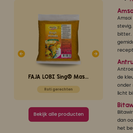
Amso
Amsoi 
stevig
bitter
gemidd
recept
Antr
Antroe
de kle
FAJA LOBI Gekruide Ketjap met peper 1 L
FAJA LOBI Sing® Masala 80 gram
onder 
Roti gerechten
Smaak
licht b
Bitaw
Bitawi
Bekijk alle producten
dan oo
het be