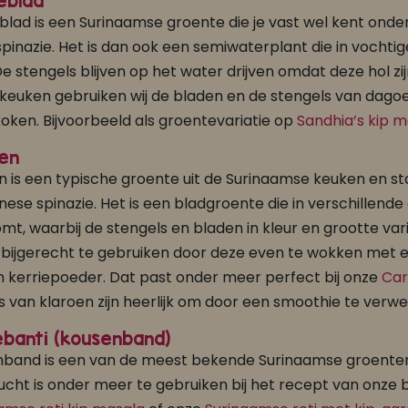
eblad
lad is een Surinaamse groente die je vast wel kent ond
pinazie. Het is dan ook een semiwaterplant die in vochtig
De stengels blijven op het water drijven omdat deze hol zij
ekeuken gebruiken wij de bladen en de stengels van dag
koken. Bijvoorbeeld als groentevariatie op
Sandhia’s kip m
en
n is een typische groente uit de Surinaamse keuken en s
inese spinazie. Het is een bladgroente die in verschillend
mt, waarbij de stengels en bladen in kleur en grootte var
ls bijgerecht te gebruiken door deze even te wokken met ee
n kerriepoeder. Dat past onder meer perfect bij onze
Car
s van klaroen zijn heerlijk om door een smoothie te verwe
banti (kousenband)
band is een van de meest bekende Surinaamse groenten
ucht is onder meer te gebruiken bij het recept van onz