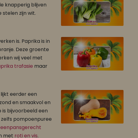
de knapperig blijven
telen zijn wit.
rken is. Paprika is in
 oranje. Deze groente
erken wij veel met
prika trafasie
maar
lijkt eerder een
ezond en smaakvol en
is bijvoorbeeld een
er zelfs pompoenpuree
l eenpansgerecht
en met
roti en vis
.