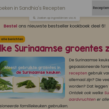
Zoeken op ingrediënten via AI
Bestel
ons nieuwste bestseller kookboek deel 6!
alle berichten
lke Surinaamse groentes z
De Surinaamse keuken
gepassioneerde famil
recepten
gebruik va
allemaal zijn? Die v
worden? Dat leggen wi
Ontdek ook welke
Su
aardvruchten
er all
ioneerde familiekeuken gebruiken.