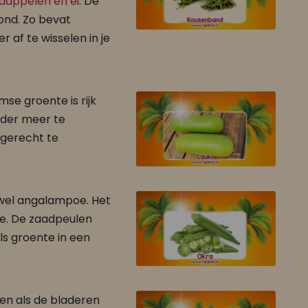
rdappelen en ei
. De
ond. Zo bevat
 af te wisselen in je
se groente is rijk
onder meer te
kgerecht te
fwel angalampoe. Het
ze. De zaadpeulen
ls groente in een
len als de bladeren