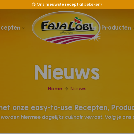
😋
Ons
nieuwste recept
al bekeken?
ecepten
Producten
Nieuws
Home
Nieuws
 met onze easy-to-use Recepten, Produ
worden hiermee dagelijks culinair verrast. Volg je ons