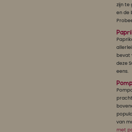
zijn t
en de 
Probee
Papri
Paprik
allerl
bevat 
deze S
eens.
Pomp
Pompoe
pracht
bovend
popula
van ma
met p