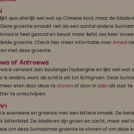
i
lijkt qua uiterlijk wel wat op Chinese kool, maar de blader
. Deze groente smaakt net als een aantal andere Surina
. Amsoi is heel gezond en bevat maar liefst zes keer zovee
elde groente. Check hier meer informatie over
Amsoi
ne
en met deze groente.
uwa of Antroewa
wa is verwant aan boulanger/aubergine en lijkt wel wat 
ur is anders, want de schil is wit tot lichtgroen. Deze Sur
FAJA LOBI Knoflook Trafasie 200 gram
FAJA LOBI Nasi Trafasie Speciaal 360 gr
meer eten door deze te
stoven
of door in
azijn
als zuur te
makers
Nasi gerechten
itter te omschrijven.
iri
ri is eveneens en groente met een bittere smaak. De betek
k bitterblad. De bladeren zijn groen en zacht, maar wel ta
ste om deze Surinaamse groente te stoven of om deze ko