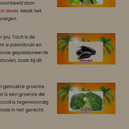
ijvoorbeeld door
si alesie
. Maak het
 voegen.
jou. Toch is de
t is paarsbruin en
n onze gepassioneerde
toven, zoals bij dit
l gebruikte groente
et is een groente die
occoli is tegenwoordig
zoals in het gerecht