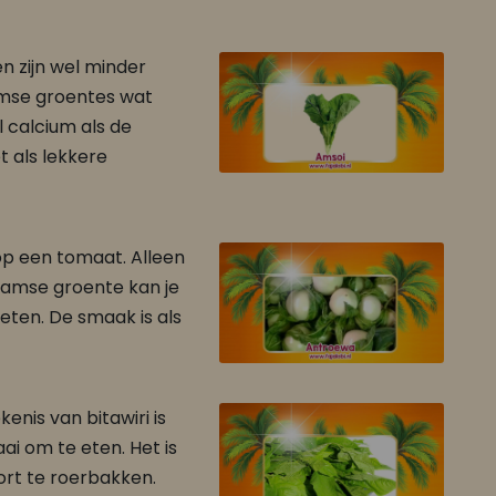
en zijn wel minder
amse groentes wat
l calcium als de
t als lekkere
op een tomaat. Alleen
inaamse groente kan je
FAJA LOBI Bakkeljauw Trafasie 360 ml
FAJA LOBI Snesie Foroe Trafasie 360 ml
 eten. De smaak is als
Kousenband, bakkeljauw, pom en masterbeef gerechten
Wok gerechten
enis van bitawiri is
ai om te eten. Het is
rt te roerbakken.